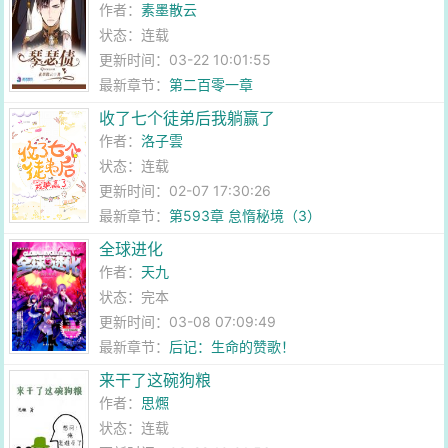
作者：
素墨散云
状态：连载
更新时间：03-22 10:01:55
最新章节：
第二百零一章
收了七个徒弟后我躺赢了
作者：
洛子雲
状态：连载
更新时间：02-07 17:30:26
最新章节：
第593章 怠惰秘境（3）
全球进化
作者：
天九
状态：完本
更新时间：03-08 07:09:49
最新章节：
后记：生命的赞歌！
来干了这碗狗粮
作者：
思燳
状态：连载