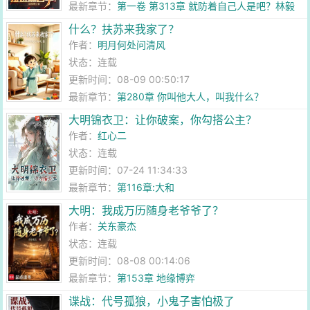
最新章节：
第一卷 第313章 就防着自己人是吧？林毅
不当人子！
什么？扶苏来我家了？
作者：
明月何处问清风
状态：连载
更新时间：08-09 00:50:17
最新章节：
第280章 你叫他大人，叫我什么？
大明锦衣卫：让你破案，你勾搭公主？
作者：
红心二
状态：连载
更新时间：07-24 11:34:33
最新章节：
第116章:大和
大明：我成万历随身老爷爷了？
作者：
关东豪杰
状态：连载
更新时间：08-08 00:14:06
最新章节：
第153章 地缘博弈
谍战：代号孤狼，小鬼子害怕极了