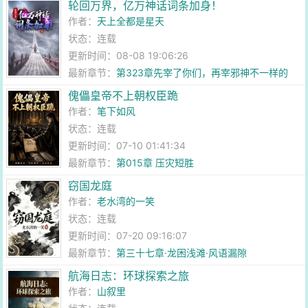
轮回万界，亿万神话词条加身！
作者：
天上全都是星天
状态：连载
更新时间：08-08 19:06:26
最新章节：
第323章先宰了你们，再宰邪神不一样的
吗？
傀儡皇帝不上朝权臣跪
作者：
笔下如风
状态：连载
更新时间：07-10 01:41:34
最新章节：
第015章 压灾短胜
窃国龙庭
作者：
老水湾的一笑
状态：连载
更新时间：07-20 09:16:07
最新章节：
第三十七章·龙困浅滩·风语漏隙
航海日志：环球探索之旅
作者：
山叙里