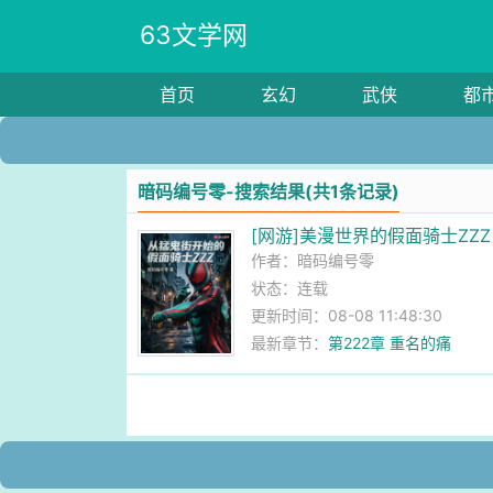
63文学网
首页
玄幻
武侠
都
暗码编号零-搜索结果(共1条记录)
[网游]美漫世界的假面骑士ZZZ
作者：
暗码编号零
状态：连载
更新时间：08-08 11:48:30
最新章节：
第222章 重名的痛