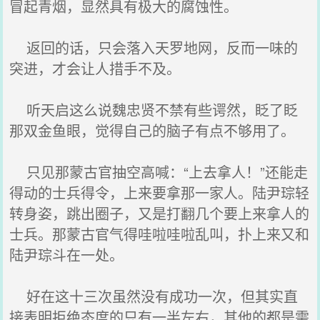
冒起青烟，显然具有极大的腐蚀性。
返回的话，只会落入天罗地网，反而一味的
突进，才会让人措手不及。
听天启这么说魏忠贤不禁有些谔然，眨了眨
那双金鱼眼，觉得自己的脑子有点不够用了。
只见那蒙古官抽空高喊：“上去拿人！”还能走
得动的士兵得令，上来要拿那一家人。陆尹琮轻
转身姿，跳出圈子，又是打翻几个要上来拿人的
士兵。那蒙古官气得哇啦哇啦乱叫，扑上来又和
陆尹琮斗在一处。
好在这十三次虽然没有成功一次，但其实直
接表明拒绝态度的只有一半左右，其他的都是需