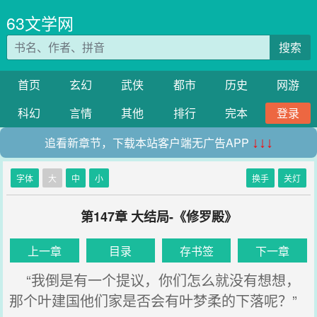
63文学网
搜索
首页
玄幻
武侠
都市
历史
网游
科幻
言情
其他
排行
完本
登录
追看新章节，下载本站客户端无广告APP
↓↓↓
字体
大
中
小
换手
关灯
第147章 大结局-《修罗殿》
上一章
目录
存书签
下一章
“我倒是有一个提议，你们怎么就没有想想，
那个叶建国他们家是否会有叶梦柔的下落呢？”