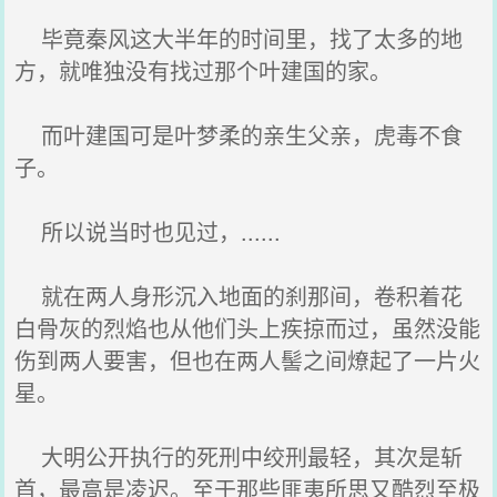
毕竟秦风这大半年的时间里，找了太多的地
方，就唯独没有找过那个叶建国的家。
而叶建国可是叶梦柔的亲生父亲，虎毒不食
子。
所以说当时也见过，......
就在两人身形沉入地面的刹那间，卷积着花
白骨灰的烈焰也从他们头上疾掠而过，虽然没能
伤到两人要害，但也在两人髻之间燎起了一片火
星。
大明公开执行的死刑中绞刑最轻，其次是斩
首，最高是凌迟。至于那些匪夷所思又酷烈至极