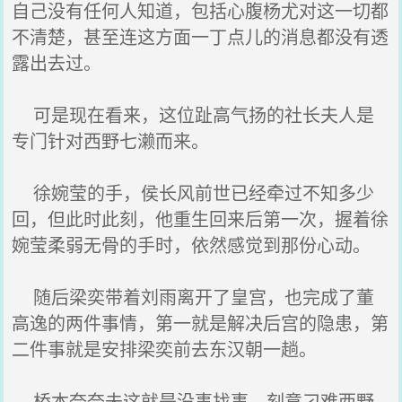
自己没有任何人知道，包括心腹杨尤对这一切都
不清楚，甚至连这方面一丁点儿的消息都没有透
露出去过。
可是现在看来，这位趾高气扬的社长夫人是
专门针对西野七濑而来。
徐婉莹的手，侯长风前世已经牵过不知多少
回，但此时此刻，他重生回来后第一次，握着徐
婉莹柔弱无骨的手时，依然感觉到那份心动。
随后梁奕带着刘雨离开了皇宫，也完成了董
高逸的两件事情，第一就是解决后宫的隐患，第
二件事就是安排梁奕前去东汉朝一趟。
桥本奈奈未这就是没事找事，刻意刁难西野