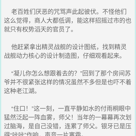
老百姓们厌恶的咒骂声此起彼伏。不怪他们
这么觉得，商人大都低调，能这样招摇过市的也
就只有权势滔天的官员了。
他赶紧拿出精灵战舰的设计图纸，找到精灵
战舰动力核心的设计制造图，仔细观看起来。
“凝儿你怎么想跟着去的？”回到了那个房间苏
爷并不很紧张这样的情况虽然不多但是也吓不着
这种老江湖。
“住口！”这一刻，一直平静如水的付雨桐眼中
猛然泛起一阵血雾，师父！当年的一幕幕再次划
过脑海，是自己没错，连累了师父。银牙已是压
得“咔咔”作响，声音一片寒霜。