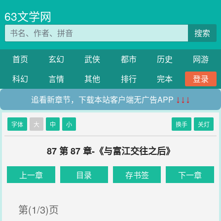
63文学网
搜索
首页
玄幻
武侠
都市
历史
网游
科幻
言情
其他
排行
完本
登录
追看新章节，下载本站客户端无广告APP
↓↓↓
字体
大
中
小
换手
关灯
87 第 87 章-《与富江交往之后》
上一章
目录
存书签
下一章
第(1/3)页