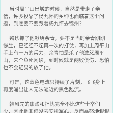
当时周平山出城的时候，自然是带走了亲
信，许多投靠了杨九怀的乡绅也面临着这个问
题，到底要不要跟着杨九怀去锦州？
魏珍抓了他献给余青，要不是当时余青刚刚
惨胜，已经经不起再一次的打仗，再加上周平山
手上有一万的兵力，余青怕是杀了他激怒周平
山，来个鱼死网破，到时候就是两败俱伤，恐怕
也不会轻易的放了他。
可是，这蓝色电流只持续了片刻，飞飞身上
再度涌出让人无法逼近的黑色乱流。
韩风先的焦躁和担忧完全不比这些士卒们
少，因此他非但没去安抚军心，反而暴怒地狠狠